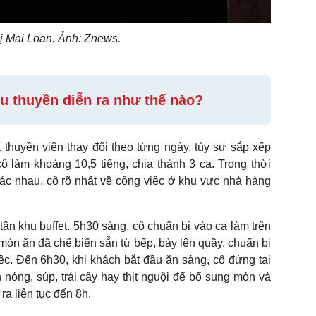
ị Mai Loan. Ảnh: Znews.
du thuyền diễn ra như thế nào?
a thuyền viên thay đổi theo từng ngày, tùy sự sắp xếp
ô làm khoảng 10,5 tiếng, chia thành 3 ca. Trong thời
hác nhau, cô rõ nhất về công việc ở khu vực nhà hàng
tân khu buffet. 5h30 sáng, cô chuẩn bị vào ca làm trên
 món ăn đã chế biến sẵn từ bếp, bày lên quầy, chuẩn bị
ệc. Đến 6h30, khi khách bắt đầu ăn sáng, cô đứng tại
nóng, súp, trái cây hay thịt nguội để bổ sung món và
ra liên tục đến 8h.