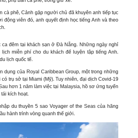
ồ, phụ bán cà phê, trông giữ xe.
uán cà phê, Cảnh gặp người chủ đã khuyên anh tiếp tục
i động viên đó, anh quyết định học tiếng Anh và theo
ch.
 ca đêm tại khách sạn ở Đà Nẵng. Những ngày nghỉ
lịch miễn phí cho du khách để luyện tập tiếng Anh.
u lịch quốc tế.
n dụng của Royal Caribbean Group, một trong những
 có trụ sở tại Miami (Mỹ). Tuy nhiên, đại dịch Covid-19
 Sau hơn 1 năm làm việc tại Malaysia, hồ sơ ứng tuyển
ái kích hoạt.
 nhập du thuyền 5 sao Voyager of the Seas của hãng
đầu hành trình vòng quanh thế giới.