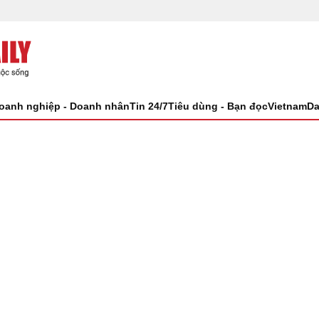
oanh nghiệp - Doanh nhân
Tin 24/7
Tiêu dùng - Bạn đọc
VietnamDa