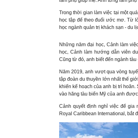
làm phụ giúp mẹ. Anh từng làm phụ h
Trong thời gian làm việc tại một q
học tập để theo đuổi ước mơ. Từ lờ
học ngành quản trị khách sạn - du lị
Những năm đại học, Cảnh làm việc
học, Cảnh làm hướng dẫn viên du 
Cũng từ đó, anh biết đến ngành tàu d
Năm 2019, anh vượt qua vòng tuyể
tập đoàn du thuyền lớn nhất thế giới
khiến kế hoạch của anh bị trì hoãn.
vào hãng tàu biển Mỹ của anh được t
Cảnh quyết định nghỉ việc để gia
Royal Caribbean International, bắt 