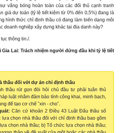
 sự vắng bóng hoàn toàn của các đối thủ cạnh tranh
n giá dự toán (tỷ lệ tiết kiệm từ 0% đến 0,5%) đang là
ng hình thức chỉ định thầu có đang làm biến dạng môi
ác doanh nghiệp xây dựng khác tại địa danh này?
tục thông tin./.
i Gia Lai: Trách nhiệm người đứng đầu khi tỷ lệ tiết
à thầu đối với dự án chỉ định thầu
h thầu rút gọn đòi hỏi chủ đầu tư phải tuân thủ
háp luật nhằm đảm bảo tính công khai, minh bạch,
ụng để tạo cơ chế "xin - cho".
quát:
Căn cứ khoản 2 Điều 43 Luật Đấu thầu số
c lựa chọn nhà thầu đối với chỉ định thầu bao gồm
lựa chọn nhà thầu; b) Tổ chức lựa chọn nhà thầu;
hương thảo về đề xuất của một hoặc các nhà thầu