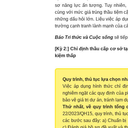
sơ năng lực ấn tượng. Tuy nhiên,
cùng với mức giá trúng thầu tiệm cậ
những dấu hỏi lớn. Liệu việc áp dụ
trường cạnh tranh lành mạnh của c
Báo Tri thức và Cuộc sống
sẽ tiếp 
[Kỳ 2:]
Chỉ định thầu cấp cơ sở tạ
kiệm thấp
Quy trình, thủ tục lựa chọn nh
Việc áp dụng hình thức chỉ địn
nghiêm ngặt các quy định của p
bảo vệ giá trị dự án, tránh lạm d
Thứ nhất, về quy trình tổng 
22/2023/QH15, quy trình, thủ tụ
các bước sau đây: a) Chuẩn bị 
c) Đánh giá hồ sơ đề xuất và t