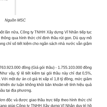
Nguồn MSC
một lần nữa, Công ty TNHH Xây dựng Vĩ Nhân tiếp tục
 thông qua hình thức chỉ định thầu rút gọn. Dù quy mô
 song chỉ số tiết kiệm cho ngân sách nhà nước vẫn giậm
1.763.923.000 đồng (Giá gói thầu) - 1.755.103.000 đồng
hư vậy, tỷ lệ tiết kiệm tại gói thầu này chỉ đạt 0,5%,
ấp. Với một dự án có giá trị xấp xỉ 1,8 tỷ đồng, mức giảm
g khiến dư luận không khỏi băn khoăn về tính hiệu quả
hầu tại địa phương.
 đơn độc và được giao thầu trực tiếp theo hình thức chỉ
i đang giúp Công ty TNHH Xây dựng Vĩ Nhân duy trì hồ