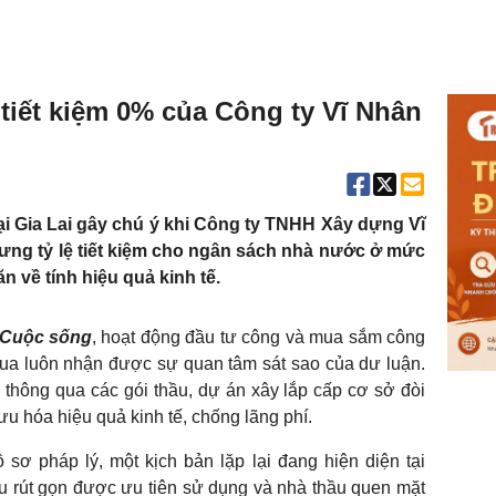
 tiết kiệm 0% của Công ty Vĩ Nhân
tại Gia Lai gây chú ý khi Công ty TNHH Xây dựng Vĩ
nhưng tỷ lệ tiết kiệm cho ngân sách nhà nước ở mức
n về tính hiệu quả kinh tế.
à Cuộc sống
, hoạt động đầu tư công và mua sắm công
n qua luôn nhận được sự quan tâm sát sao của dư luận.
thông qua các gói thầu, dự án xây lắp cấp cơ sở đòi
ưu hóa hiệu quả kinh tế, chống lãng phí.
ồ sơ pháp lý, một kịch bản lặp lại đang hiện diện tại
ầu rút gọn được ưu tiên sử dụng và nhà thầu quen mặt