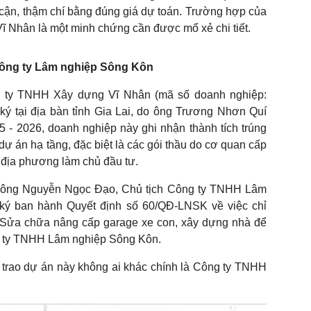
m cận, thậm chí bằng đúng giá dự toán. Trường hợp của
 Nhân là một minh chứng cần được mổ xẻ chi tiết.
i Công ty Lâm nghiệp Sông Kôn
g ty TNHH Xây dựng Vĩ Nhân (mã số doanh nghiệp:
ký tại địa bàn tỉnh Gia Lai, do ông Trương Nhơn Quí
 - 2026, doanh nghiệp này ghi nhận thành tích trúng
 dự án hạ tầng, đặc biệt là các gói thầu do cơ quan cấp
 địa phương làm chủ đầu tư.
, ông Nguyễn Ngọc Đạo, Chủ tịch Công ty TNHH Lâm
ký ban hành Quyết định số 60/QĐ-LNSK về việc chỉ
n Sửa chữa nâng cấp garage xe con, xây dựng nhà để
g ty TNHH Lâm nghiệp Sông Kôn.
trao dự án này không ai khác chính là Công ty TNHH