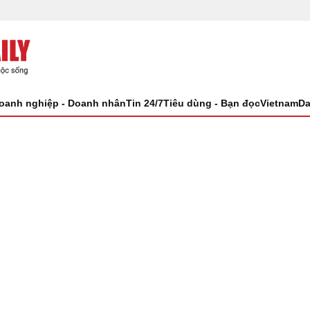
oanh nghiệp - Doanh nhân
Tin 24/7
Tiêu dùng - Bạn đọc
VietnamDa