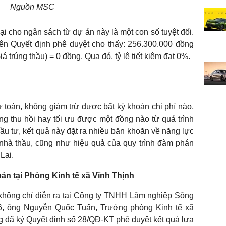
Nguồn MSC
ại cho ngân sách từ dự án này là một con số tuyệt đối.
ên Quyết định phê duyệt cho thấy: 256.300.000 đồng
á trúng thầu) = 0 đồng. Qua đó, tỷ lệ tiết kiệm đạt 0%.
ự toán, không giảm trừ được bất kỳ khoản chi phí nào,
g thu hồi hay tối ưu được một đồng nào từ quá trình
ầu tư, kết quả này đặt ra nhiều băn khoăn về năng lực
a nhà thầu, cũng như hiệu quả của quy trình đàm phán
Lai.
oán tại Phòng Kinh tế xã Vĩnh Thịnh
 không chỉ diễn ra tại Công ty TNHH Lâm nghiệp Sông
6, ông Nguyễn Quốc Tuấn, Trưởng phòng Kinh tế xã
 đã ký Quyết định số 28/QĐ-KT phê duyệt kết quả lựa