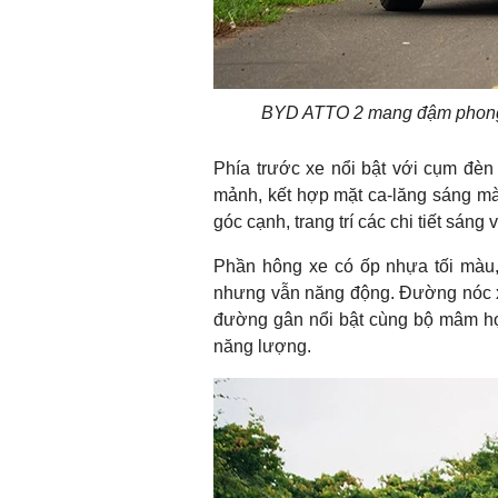
BYD ATTO 2 mang đậm phong 
Phía trước xe nổi bật với cụm đèn f
mảnh, kết hợp mặt ca-lăng sáng mà
góc cạnh, trang trí các chi tiết sáng
Phần hông xe có ốp nhựa tối màu,
nhưng vẫn năng động. Đường nóc xe 
đường gân nổi bật cùng bộ mâm hợ
năng lượng.