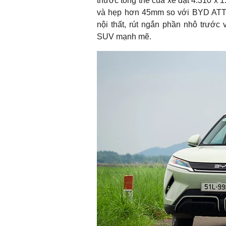
thước tổng thể của xe đạt 4.310 x 
và hẹp hơn 45mm so với BYD ATTO 
nội thất, rút ngắn phần nhô trước 
SUV mạnh mẽ.