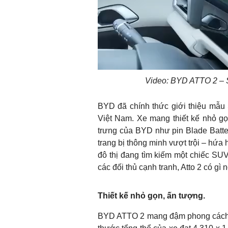
Video: BYD ATTO 2 – S
BYD đã chính thức giới thiệu mẫu
Việt Nam. Xe mang thiết kế nhỏ gọn
trưng của BYD như pin Blade Batter
trang bị thông minh vượt trội – hứ
đô thị đang tìm kiếm một chiếc SUV
các đối thủ cạnh tranh, Atto 2 có gì n
Thiết kế nhỏ gọn, ấn tượn
g.
BYD ATTO 2 mang đậm phong cách S