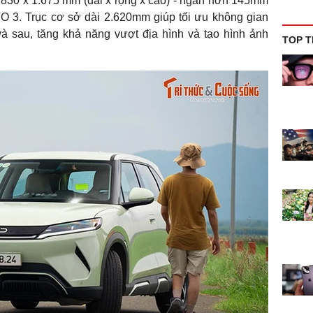
1.830 x 1.675 mm (dài x rộng x cao) - ngắn hơn 145mm
3. Trục cơ sở dài 2.620mm giúp tối ưu không gian
và sau, tăng khả năng vượt địa hình và tạo hình ảnh
TOP T