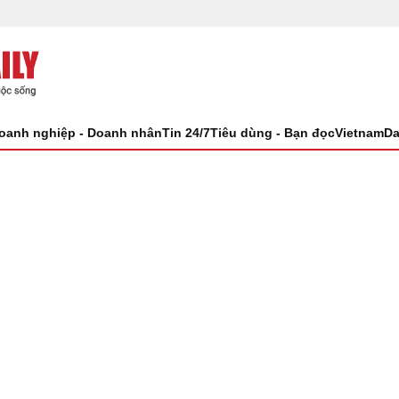
oanh nghiệp - Doanh nhân
Tin 24/7
Tiêu dùng - Bạn đọc
VietnamDa