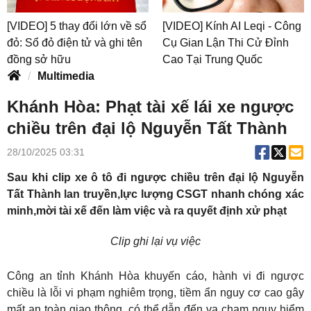
[VIDEO] 5 thay đổi lớn về sổ
[VIDEO] Kính AI Leqi - Công
đỏ: Sổ đỏ điện tử và ghi tên
Cụ Gian Lận Thi Cử Đỉnh
đồng sở hữu
Cao Tại Trung Quốc
Multimedia
Khánh Hòa: Phạt tài xế lái xe ngược
chiều trên đại lộ Nguyễn Tất Thành
28/10/2025 03:31
Sau khi clip xe ô tô đi ngược chiều trên đại lộ Nguyễn
Tất Thành lan truyền,lực lượng CSGT nhanh chóng xác
minh,mời tài xế đến làm việc và ra quyết định xử phạt
Clip ghi lại vụ việc
Công an tỉnh Khánh Hòa khuyến cáo, hành vi đi ngược
chiều là lỗi vi phạm nghiêm trọng, tiềm ẩn nguy cơ cao gây
mất an toàn giao thông, có thể dẫn đến va chạm nguy hiểm