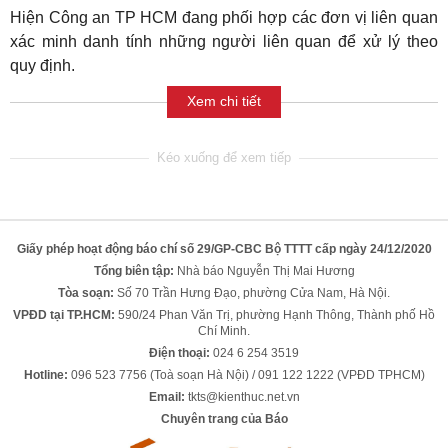
Hiện Công an TP HCM đang phối hợp các đơn vị liên quan
xác minh danh tính những người liên quan để xử lý theo
quy định.
Xem chi tiết
Giấy phép hoạt động báo chí số 29/GP-CBC Bộ TTTT cấp ngày 24/12/2020
Tổng biên tập:
Nhà báo Nguyễn Thị Mai Hương
Tòa soạn:
Số 70 Trần Hưng Đạo, phường Cửa Nam, Hà Nội.
VPĐD tại TP.HCM:
590/24 Phan Văn Trị, phường Hạnh Thông, Thành phố Hồ
Chí Minh.
Điện thoại:
024 6 254 3519
Hotline:
096 523 7756 (Toà soạn Hà Nội) / 091 122 1222 (VPĐD TPHCM)
Email:
tkts@kienthuc.net.vn
Chuyên trang của Báo