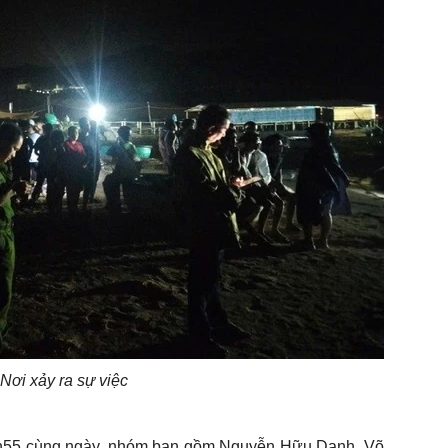
Nơi xảy ra sự việc
6h55 cùng ngày, nhóm bạn gồm Nguyễn Hữu Danh, Võ