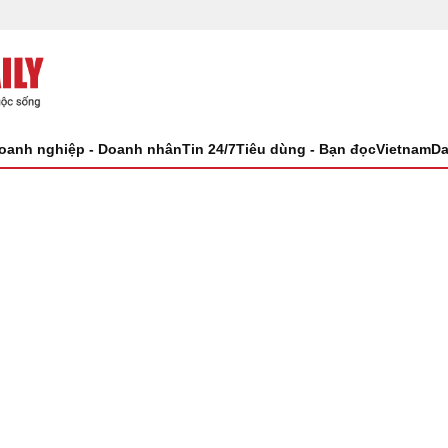
oanh nghiệp - Doanh nhân
Tin 24/7
Tiêu dùng - Bạn đọc
VietnamDa