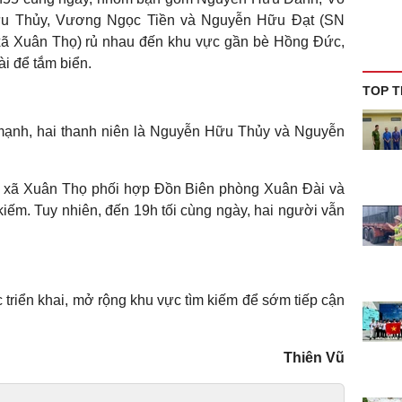
ữu Thủy, Vương Ngọc Tiền và Nguyễn Hữu Đạt (SN
 (xã Xuân Thọ) rủ nhau đến khu vực gần bè Hồng Đức,
i để tắm biển.
TOP T
 mạnh, hai thanh niên là Nguyễn Hữu Thủy và Nguyễn
ền xã Xuân Thọ phối hợp Đồn Biên phòng Xuân Đài và
iếm. Tuy nhiên, đến 19h tối cùng ngày, hai người vẫn
 triển khai, mở rộng khu vực tìm kiếm để sớm tiếp cận
Thiên Vũ