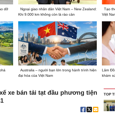
áo dỡ
Ngoại giao nhân dân Việt Nam – New Zealand:
Tạo th
Khi 9.000 km không còn là rào cản
Việt Nam
phá
Australia – người bạn lớn trong hành trình hiện
Lâm Đồn
đại hóa của Việt Nam
khám sứ
xế xe bán tải tạt đầu phương tiện
TOP T
41