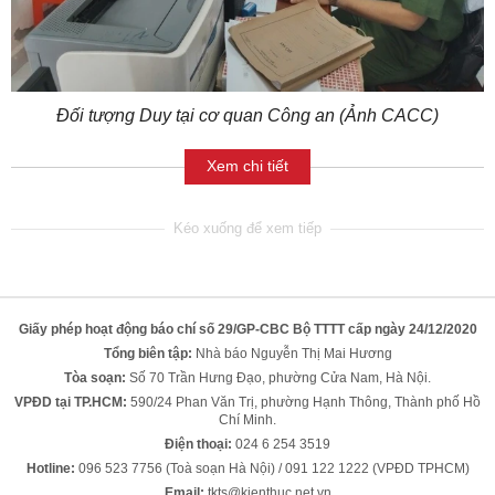
Đối tượng Duy tại cơ quan Công an (Ảnh CACC)
Xem chi tiết
Giấy phép hoạt động báo chí số 29/GP-CBC Bộ TTTT cấp ngày 24/12/2020
Tổng biên tập:
Nhà báo Nguyễn Thị Mai Hương
Tòa soạn:
Số 70 Trần Hưng Đạo, phường Cửa Nam, Hà Nội.
VPĐD tại TP.HCM:
590/24 Phan Văn Trị, phường Hạnh Thông, Thành phố Hồ
Chí Minh.
Điện thoại:
024 6 254 3519
Hotline:
096 523 7756 (Toà soạn Hà Nội) / 091 122 1222 (VPĐD TPHCM)
Email:
tkts@kienthuc.net.vn