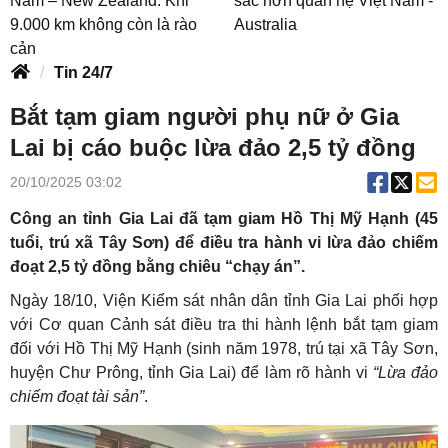
Nam – New Zealand: Khi
sắc hơn quan hệ Việt Nam -
9.000 km không còn là rào
Australia
cản
Tin 24/7
Bắt tạm giam người phụ nữ ở Gia
Lai bị cáo buộc lừa đảo 2,5 tỷ đồng
20/10/2025 03:02
Công an tỉnh Gia Lai đã tạm giam Hồ Thị Mỹ Hạnh (45
tuổi, trú xã Tây Sơn) để điều tra hành vi lừa đảo chiếm
đoạt 2,5 tỷ đồng bằng chiêu “chạy án”.
Ngày 18/10, Viện Kiểm sát nhân dân tỉnh Gia Lai phối hợp
với Cơ quan Cảnh sát điều tra thi hành lệnh bắt tạm giam
đối với Hồ Thị Mỹ Hạnh (sinh năm 1978, trú tại xã Tây Sơn,
huyện Chư Prông, tỉnh Gia Lai) để làm rõ hành vi
“Lừa đảo
chiếm đoạt tài sản”
.