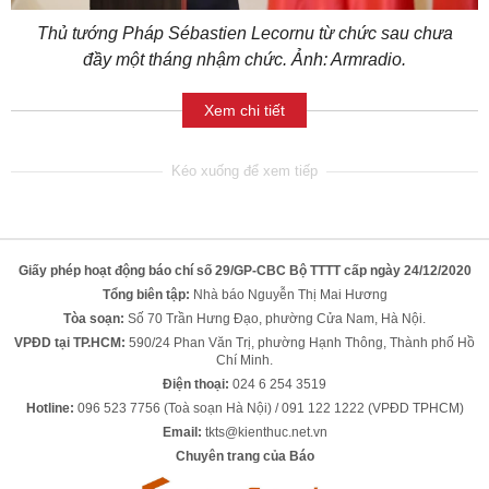
Thủ tướng Pháp Sébastien Lecornu từ chức sau chưa
đầy một tháng nhậm chức. Ảnh: Armradio.
Xem chi tiết
Giấy phép hoạt động báo chí số 29/GP-CBC Bộ TTTT cấp ngày 24/12/2020
Tổng biên tập:
Nhà báo Nguyễn Thị Mai Hương
Tòa soạn:
Số 70 Trần Hưng Đạo, phường Cửa Nam, Hà Nội.
VPĐD tại TP.HCM:
590/24 Phan Văn Trị, phường Hạnh Thông, Thành phố Hồ
Chí Minh.
Điện thoại:
024 6 254 3519
Hotline:
096 523 7756 (Toà soạn Hà Nội) / 091 122 1222 (VPĐD TPHCM)
Email:
tkts@kienthuc.net.vn
Chuyên trang của Báo