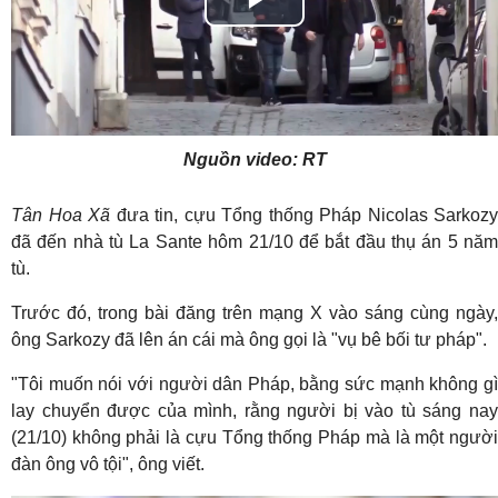
Play
Video
Nguồn video: RT
Tân Hoa Xã
đưa tin, cựu Tổng thống Pháp Nicolas Sarkozy
đã đến nhà tù La Sante hôm 21/10 để bắt đầu thụ án 5 năm
tù.
Trước đó, trong bài đăng trên mạng X vào sáng cùng ngày,
ông Sarkozy đã lên án cái mà ông gọi là "vụ bê bối tư pháp".
"Tôi muốn nói với người dân Pháp, bằng sức mạnh không gì
lay chuyển được của mình, rằng người bị vào tù sáng nay
(21/10) không phải là cựu Tổng thống Pháp mà là một người
đàn ông vô tội", ông viết.