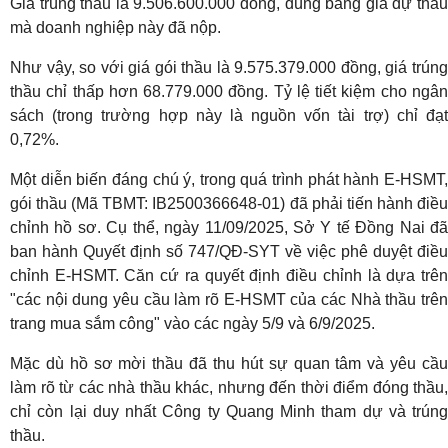
Giá trúng thầu là 9.506.600.000 đồng, đúng bằng giá dự thầu
mà doanh nghiệp này đã nộp.
Như vậy, so với giá gói thầu là 9.575.379.000 đồng, giá trúng
thầu chỉ thấp hơn 68.779.000 đồng. Tỷ lệ tiết kiệm cho ngân
sách (trong trường hợp này là nguồn vốn tài trợ) chỉ đạt
0,72%.
Một diễn biến đáng chú ý, trong quá trình phát hành E-HSMT,
gói thầu (Mã TBMT: IB2500366648-01) đã phải tiến hành điều
chỉnh hồ sơ. Cụ thể, ngày 11/09/2025, Sở Y tế Đồng Nai đã
ban hành Quyết định số 747/QĐ-SYT về việc phê duyệt điều
chỉnh E-HSMT. Căn cứ ra quyết định điều chỉnh là dựa trên
"các nội dung yêu cầu làm rõ E-HSMT của các Nhà thầu trên
trang mua sắm công" vào các ngày 5/9 và 6/9/2025.
Mặc dù hồ sơ mời thầu đã thu hút sự quan tâm và yêu cầu
làm rõ từ các nhà thầu khác, nhưng đến thời điểm đóng thầu,
chỉ còn lại duy nhất Công ty Quang Minh tham dự và trúng
thầu.