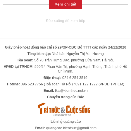
Xem chi tiết
Giấy phép hoạt động báo chí số 29/GP-CBC Bộ TTTT cấp ngày 24/12/2020
Tổng biên tập:
Nhà báo Nguyễn Thị Mai Hương
Tòa soạn:
Số 70 Trần Hưng Đạo, phường Cửa Nam, Hà Nội.
VPĐD tại TP.HCM:
590/24 Phan Văn Trị, phường Hạnh Thông, Thành phố Hồ
Chí Minh.
Điện thoại:
024 6 254 3519
Hotline:
096 523 7756 (Toà soạn Hà Nội) / 091 122 1222 (VPĐD TPHCM)
Email:
tkts@kienthuc.net.vn
Chuyên trang của Báo
Liên hệ quảng cáo
Email:
quangcao.kienthuc@gmail.com