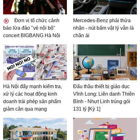
Đơn vị tổ chức cảnh
Mercedes-Benz phải thừa
báo lừa đảo "vé nội bộ"
nhận - nút bấm vật lý vẫn là
concert BIGBANG Hà Nội
chân ái
Hà Nội đẩy mạnh kiểm tra,
Đấu thầu thiết bị giáo dục
xử lý các hoạt động kinh
Vĩnh Long: Liên danh Thiên
doanh trái phép sản phẩm
Bình - Nhựt Linh trúng gói
giảm cân qua mạng
131 tỷ [Kỳ 1]