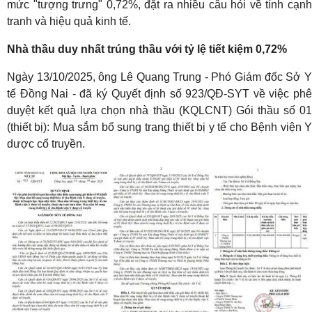
mức "tượng trưng" 0,72%, đặt ra nhiều câu hỏi về tính cạnh
tranh và hiệu quả kinh tế.
Nhà thầu duy nhất trúng thầu với tỷ lệ tiết kiệm 0,72%
Ngày 13/10/2025, ông Lê Quang Trung - Phó Giám đốc Sở Y
tế Đồng Nai - đã ký Quyết định số 923/QĐ-SYT về việc phê
duyệt kết quả lựa chọn nhà thầu (KQLCNT) Gói thầu số 01
(thiết bị): Mua sắm bổ sung trang thiết bị y tế cho Bệnh viện Y
dược cổ truyền.