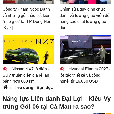
Công ty Phạm Ngọc Danh
Chỉnh sửa quy định chức
và những gói thầu tiết kiệm
danh và lương giáo viên để
"nhỏ giọt" tại TP Đồng Nai
nâng cao chất lượng giáo
[Kỳ 2]
dục
Nissan NX7 lộ diện -
Hyundai Elantra 2027 -
SUV thuần điện giá rẻ lăn
lột xác thiết kế và công
bánh hơn 600 km
nghệ, từ 16.850 USD
Tiêu dùng - Bạn đọc
Năng lực Liên danh Đại Lợi - Kiều Vy
trúng Gói 06 tại Cà Mau ra sao?