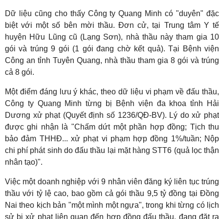
Dữ liệu cũng cho thấy Công ty Quang Minh có "duyên" đặc
biệt với một số bên mời thầu. Đơn cử, tại Trung tâm Y tế
huyện Hữu Lũng cũ (Lạng Sơn), nhà thầu này tham gia 10
gói và trúng 9 gói (1 gói đang chờ kết quả). Tại Bệnh viện
Công an tỉnh Tuyên Quang, nhà thầu tham gia 8 gói và trúng
cả 8 gói.
Một điểm đáng lưu ý khác, theo dữ liệu vi phạm về đấu thầu,
Công ty Quang Minh từng bị Bệnh viện đa khoa tỉnh Hải
Dương xử phạt (Quyết định số 1236/QĐ-BV). Lý do xử phạt
được ghi nhận là "Chấm dứt một phần hợp đồng; Tịch thu
bảo đảm THHĐ... xử phạt vi phạm hợp đồng 1%/tuần; Nộp
chi phí phát sinh do đấu thầu lại mặt hàng STT6 (quả lọc thận
nhân tạo)".
Việc một doanh nghiệp với 9 nhân viên đăng ký liên tục trúng
thầu với tỷ lệ cao, bao gồm cả gói thầu 9,5 tỷ đồng tại Đồng
Nai theo kịch bản "một mình một ngựa", trong khi từng có lịch
sử bị xử phạt liên quan đến hợp đồng đấu thầu, đang đặt ra