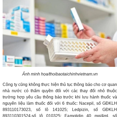
Ảnh minh họa/thoibaotaichinhvietnam.vn
Công ty cũng không thực hiện thủ tục thông báo cho cơ quan
nhà nước có thẩm quyền đối với các thay đổi nhỏ thuộc
trường hợp yêu cầu thông báo trước khi lưu hành thuốc và
nguyên liệu làm thuốc đối với 6 thuốc: Nacepil, số GĐKLH
893110173023, số lô 141025; Ledpizin, số GĐKLH
893110301524,số lô 010325; Famotidin 40 mg/4ml, số