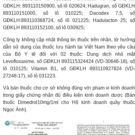
GĐKLH: 893110150900, số lô 020624; Hadugran, số GĐKLH
893110151000, số lô 010225; Dacodex 7,5, số
GĐKLH:893110368724, số lô 021225; Hadulacton 25; số
GĐKLH 893110152100, số lô 030925;
Công ty không cập nhật thông tin thuốc trên nhãn, tờ hướng
dẫn sử dụng của thuốc lưu hành tại Việt Nam theo yêu cầu
của Bộ Y tế đối với 02 thuốc: Dung dịch nhỏ mắt
Levofloxaxime, số GĐKLH 893115324424 (VD-30646-18), số
lô 010125; Vitamin B1, số GĐKLH 893110927824 (VD-
27248-17), số lô 031223.
Và bán thuốc cho cơ sở không đúng với phạm vi kinh doanh
trong giấy chứng nhận đủ điều kiện kinh doanh dược (Bán
thuốc Dimedrol10mg/1ml cho Hộ kinh doanh quầy thuốc
Ngọc Ánh).