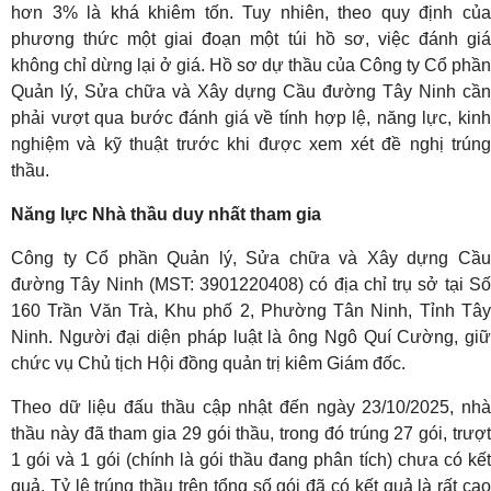
hơn 3% là khá khiêm tốn. Tuy nhiên, theo quy định của
phương thức một giai đoạn một túi hồ sơ, việc đánh giá
không chỉ dừng lại ở giá. Hồ sơ dự thầu của Công ty Cổ phần
Quản lý, Sửa chữa và Xây dựng Cầu đường Tây Ninh cần
phải vượt qua bước đánh giá về tính hợp lệ, năng lực, kinh
nghiệm và kỹ thuật trước khi được xem xét đề nghị trúng
thầu.
Năng lực Nhà thầu duy nhất tham gia
Công ty Cổ phần Quản lý, Sửa chữa và Xây dựng Cầu
đường Tây Ninh (MST: 3901220408) có địa chỉ trụ sở tại Số
160 Trần Văn Trà, Khu phố 2, Phường Tân Ninh, Tỉnh Tây
Ninh. Người đại diện pháp luật là ông Ngô Quí Cường, giữ
chức vụ Chủ tịch Hội đồng quản trị kiêm Giám đốc.
Theo dữ liệu đấu thầu cập nhật đến ngày 23/10/2025, nhà
thầu này đã tham gia 29 gói thầu, trong đó trúng 27 gói, trượt
1 gói và 1 gói (chính là gói thầu đang phân tích) chưa có kết
quả. Tỷ lệ trúng thầu trên tổng số gói đã có kết quả là rất cao