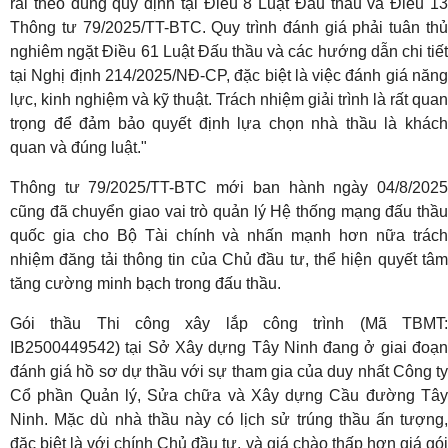
rãi theo đúng quy định tại Điều 8 Luật Đấu thầu và Điều 13
Thông tư 79/2025/TT-BTC. Quy trình đánh giá phải tuân thủ
nghiêm ngặt Điều 61 Luật Đấu thầu và các hướng dẫn chi tiết
tại Nghị định 214/2025/NĐ-CP, đặc biệt là việc đánh giá năng
lực, kinh nghiệm và kỹ thuật. Trách nhiệm giải trình là rất quan
trọng để đảm bảo quyết định lựa chọn nhà thầu là khách
quan và đúng luật."
Thông tư 79/2025/TT-BTC mới ban hành ngày 04/8/2025
cũng đã chuyển giao vai trò quản lý Hệ thống mạng đấu thầu
quốc gia cho Bộ Tài chính và nhấn mạnh hơn nữa trách
nhiệm đăng tải thông tin của Chủ đầu tư, thể hiện quyết tâm
tăng cường minh bạch trong đấu thầu.
Gói thầu Thi công xây lắp công trình (Mã TBMT:
IB2500449542) tại Sở Xây dựng Tây Ninh đang ở giai đoạn
đánh giá hồ sơ dự thầu với sự tham gia của duy nhất Công ty
Cổ phần Quản lý, Sửa chữa và Xây dựng Cầu đường Tây
Ninh. Mặc dù nhà thầu này có lịch sử trúng thầu ấn tượng,
đặc biệt là với chính Chủ đầu tư, và giá chào thấp hơn giá gói