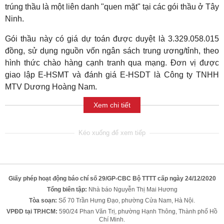
trúng thầu là một liên danh "quen mặt" tại các gói thầu ở Tây
Ninh.
Gói thầu này có giá dự toán được duyệt là 3.329.058.015
đồng, sử dụng nguồn vốn ngân sách trung ương/tỉnh, theo
hình thức chào hàng cạnh tranh qua mạng. Đơn vị được
giao lập E-HSMT và đánh giá E-HSDT là Công ty TNHH
MTV Dương Hoàng Nam.
Xem chi tiết
Giấy phép hoạt động báo chí số 29/GP-CBC Bộ TTTT cấp ngày 24/12/2020
Tổng biên tập:
Nhà báo Nguyễn Thị Mai Hương
Tòa soạn:
Số 70 Trần Hưng Đạo, phường Cửa Nam, Hà Nội.
VPĐD tại TP.HCM:
590/24 Phan Văn Trị, phường Hạnh Thông, Thành phố Hồ
Chí Minh.