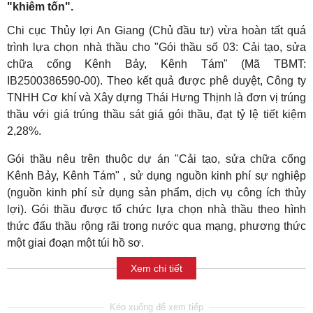
"khiêm tốn".
Chi cục Thủy lợi An Giang (Chủ đầu tư) vừa hoàn tất quá
trình lựa chọn nhà thầu cho "Gói thầu số 03: Cải tạo, sửa
chữa cống Kênh Bảy, Kênh Tám" (Mã TBMT:
IB2500386590-00). Theo kết quả được phê duyệt, Công ty
TNHH Cơ khí và Xây dựng Thái Hưng Thịnh là đơn vị trúng
thầu với giá trúng thầu sát giá gói thầu, đạt tỷ lệ tiết kiệm
2,28%.
Gói thầu nêu trên thuộc dự án "Cải tạo, sửa chữa cống
Kênh Bảy, Kênh Tám" , sử dụng nguồn kinh phí sự nghiệp
(nguồn kinh phí sử dụng sản phẩm, dịch vụ công ích thủy
lợi). Gói thầu được tổ chức lựa chọn nhà thầu theo hình
thức đấu thầu rộng rãi trong nước qua mạng, phương thức
một giai đoạn một túi hồ sơ.
Xem chi tiết