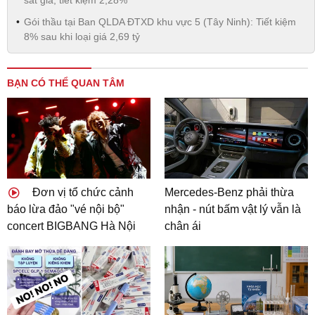
Gói thầu tại Ban QLDA ĐTXD khu vực 5 (Tây Ninh): Tiết kiệm
8% sau khi loại giá 2,69 tỷ
BẠN CÓ THỂ QUAN TÂM
Đơn vị tổ chức cảnh
Mercedes-Benz phải thừa
báo lừa đảo "vé nội bộ"
nhận - nút bấm vật lý vẫn là
concert BIGBANG Hà Nội
chân ái