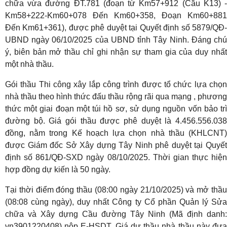
chữa vừa đường ĐT.781 (đoạn từ Km57+912 (Cầu K13) -
Km58+222-Km60+078 Đến Km60+358, Đoạn Km60+881
Đến Km61+361), được phê duyệt tại Quyết định số 5879/QĐ-
UBND ngày 06/10/2025 của UBND tỉnh Tây Ninh. Đáng chú
ý, biên bản mở thầu chỉ ghi nhận sự tham gia của duy nhất
một nhà thầu.
Gói thầu Thi công xây lắp công trình được tổ chức lựa chọn
nhà thầu theo hình thức đấu thầu rộng rãi qua mạng , phương
thức một giai đoạn một túi hồ sơ, sử dụng nguồn vốn bảo trì
đường bộ. Giá gói thầu được phê duyệt là 4.456.556.038
đồng, nằm trong Kế hoạch lựa chọn nhà thầu (KHLCNT)
được Giám đốc Sở Xây dựng Tây Ninh phê duyệt tại Quyết
định số 861/QĐ-SXD ngày 08/10/2025. Thời gian thực hiện
hợp đồng dự kiến là 50 ngày.
Tại thời điểm đóng thầu (08:00 ngày 21/10/2025) và mở thầu
(08:08 cùng ngày), duy nhất Công ty Cổ phần Quản lý Sửa
chữa và Xây dựng Cầu đường Tây Ninh (Mã định danh:
vn3901220408) nộp E-HSDT. Giá dự thầu nhà thầu này đưa