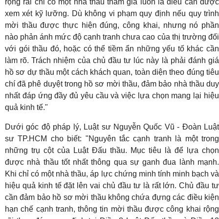
rộng rãi chỉ có một nhà thầu tham gia luôn là điều cần được
xem xét kỹ lưỡng. Dù không vi phạm quy định nếu quy trình
mời thầu được thực hiện đúng, công khai, nhưng nó phần
nào phản ánh mức độ cạnh tranh chưa cao của thị trường đối
với gói thầu đó, hoặc có thể tiềm ẩn những yếu tố khác cần
làm rõ. Trách nhiệm của chủ đầu tư lúc này là phải đánh giá
hồ sơ dự thầu một cách khách quan, toàn diện theo đúng tiêu
chí đã phê duyệt trong hồ sơ mời thầu, đảm bảo nhà thầu duy
nhất đáp ứng đầy đủ yêu cầu và việc lựa chọn mang lại hiệu
quả kinh tế."
Dưới góc độ pháp lý, Luật sư Nguyễn Quốc Vũ - Đoàn Luật
sư TP.HCM cho biết: "Nguyên tắc cạnh tranh là một trong
những trụ cột của Luật Đấu thầu. Mục tiêu là để lựa chọn
được nhà thầu tốt nhất thông qua sự ganh đua lành mạnh.
Khi chỉ có một nhà thầu, áp lực chứng minh tính minh bạch và
hiệu quả kinh tế đặt lên vai chủ đầu tư là rất lớn. Chủ đầu tư
cần đảm bảo hồ sơ mời thầu không chứa đựng các điều kiện
hạn chế cạnh tranh, thông tin mời thầu được công khai rộng