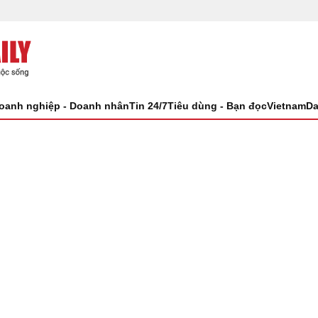
oanh nghiệp - Doanh nhân
Tin 24/7
Tiêu dùng - Bạn đọc
VietnamDa