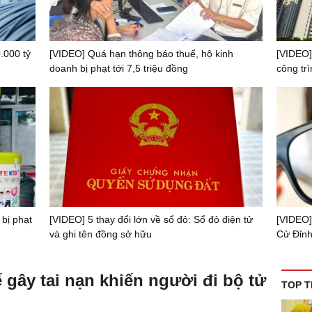
.000 tỷ
[VIDEO] Quá hạn thông báo thuế, hộ kinh
[VIDEO]
doanh bị phạt tới 7,5 triệu đồng
công trì
 bị phạt
[VIDEO] 5 thay đổi lớn về sổ đỏ: Sổ đỏ điện tử
[VIDEO]
và ghi tên đồng sở hữu
Cử Đỉnh
 gây tai nạn khiến người đi bộ tử
TOP T