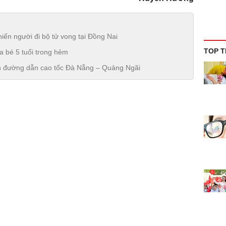
hiến người đi bộ tử vong tại Đồng Nai
TOP T
ủa bé 5 tuổi trong hẻm
ên đường dẫn cao tốc Đà Nẵng – Quảng Ngãi