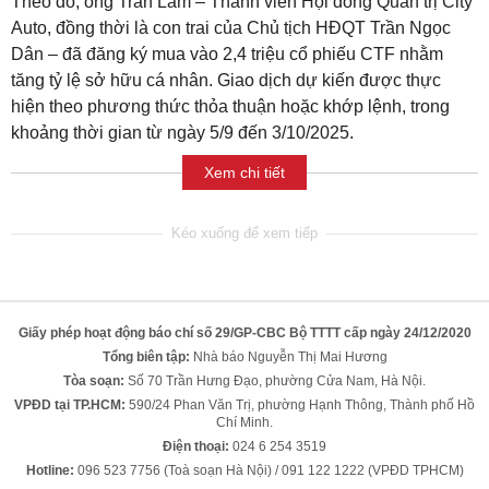
Theo đó, ông Trần Lâm – Thành viên Hội đồng Quản trị City
Auto, đồng thời là con trai của Chủ tịch HĐQT Trần Ngọc
Dân – đã đăng ký mua vào 2,4 triệu cổ phiếu CTF nhằm
tăng tỷ lệ sở hữu cá nhân. Giao dịch dự kiến được thực
hiện theo phương thức thỏa thuận hoặc khớp lệnh, trong
khoảng thời gian từ ngày 5/9 đến 3/10/2025.
Xem chi tiết
Giấy phép hoạt động báo chí số 29/GP-CBC Bộ TTTT cấp ngày 24/12/2020
Tổng biên tập:
Nhà báo Nguyễn Thị Mai Hương
Tòa soạn:
Số 70 Trần Hưng Đạo, phường Cửa Nam, Hà Nội.
VPĐD tại TP.HCM:
590/24 Phan Văn Trị, phường Hạnh Thông, Thành phố Hồ
Chí Minh.
Điện thoại:
024 6 254 3519
Hotline:
096 523 7756 (Toà soạn Hà Nội) / 091 122 1222 (VPĐD TPHCM)