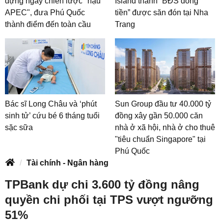
dựng ngay chiến lược "hậu
Island thành “BĐS dòng
APEC", đưa Phú Quốc
tiền” được săn đón tại Nha
thành điểm đến toàn cầu
Trang
Bác sĩ Long Châu và ‘phút
Sun Group đầu tư 40.000 tỷ
sinh tử’ cứu bé 6 tháng tuổi
đồng xây gần 50.000 căn
sặc sữa
nhà ở xã hội, nhà ở cho thuê
"tiêu chuẩn Singapore" tại
Phú Quốc
Tài chính - Ngân hàng
TPBank dự chi 3.600 tỷ đồng nâng
quyền chi phối tại TPS vượt ngưỡng
51%