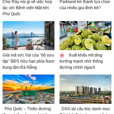
Chợ Rẫy nói gì về việc hợp
Parkland trở thành lựa chọn
tác với Bệnh viện Mặt trời
của nhiều gia đình trẻ?
Phú Quốc
Giải mã sức hút của "bộ sưu
Xuất khẩu mít tăng
tập" BĐS hữu hạn phía Nam
trưởng mạnh nhờ thông
trung tâm Đà Nẵng
đường chính ngạch
Phú Quốc – Thiên đường
DXG tái cấu trúc danh mục: