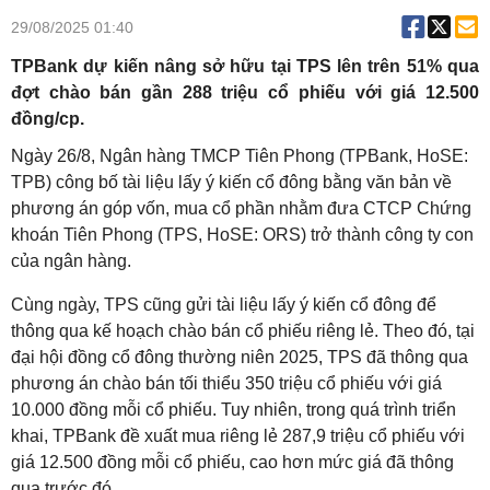
29/08/2025 01:40
TPBank dự kiến nâng sở hữu tại TPS lên trên 51% qua
đợt chào bán gần 288 triệu cổ phiếu với giá 12.500
đồng/cp.
Ngày 26/8, Ngân hàng TMCP Tiên Phong (TPBank, HoSE:
TPB) công bố tài liệu lấy ý kiến cổ đông bằng văn bản về
phương án góp vốn, mua cổ phần nhằm đưa CTCP Chứng
khoán Tiên Phong (TPS, HoSE: ORS) trở thành công ty con
của ngân hàng.
Cùng ngày, TPS cũng gửi tài liệu lấy ý kiến cổ đông để
thông qua kế hoạch chào bán cổ phiếu riêng lẻ. Theo đó, tại
đại hội đồng cổ đông thường niên 2025, TPS đã thông qua
phương án chào bán tối thiểu 350 triệu cổ phiếu với giá
10.000 đồng mỗi cổ phiếu. Tuy nhiên, trong quá trình triển
khai, TPBank đề xuất mua riêng lẻ 287,9 triệu cổ phiếu với
giá 12.500 đồng mỗi cổ phiếu, cao hơn mức giá đã thông
qua trước đó.