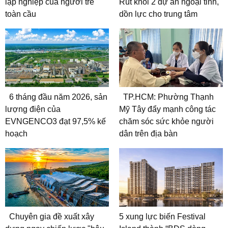
lập nghiệp của người trẻ
Rút khỏi 2 dự án ngoại tỉnh,
toàn cầu
dồn lực cho trung tâm
6 tháng đầu năm 2026, sản
TP.HCM: Phường Thạnh
lượng điện của
Mỹ Tây đẩy mạnh công tác
EVNGENCO3 đạt 97,5% kế
chăm sóc sức khỏe người
hoạch
dân trên địa bàn
Chuyên gia đề xuất xây
5 xung lực biến Festival