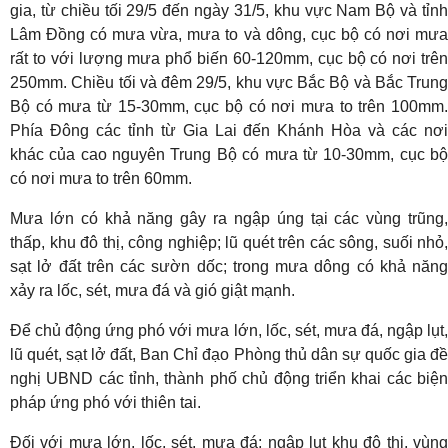
gia, từ chiều tối 29/5 đến ngày 31/5, khu vực Nam Bộ và tỉnh
Lâm Đồng có mưa vừa, mưa to và dông, cục bộ có nơi mưa
rất to với lượng mưa phổ biến 60-120mm, cục bộ có nơi trên
250mm. Chiều tối và đêm 29/5, khu vực Bắc Bộ và Bắc Trung
Bộ có mưa từ 15-30mm, cục bộ có nơi mưa to trên 100mm.
Phía Đông các tỉnh từ Gia Lai đến Khánh Hòa và các nơi
khác của cao nguyên Trung Bộ có mưa từ 10-30mm, cục bộ
có nơi mưa to trên 60mm.
Mưa lớn có khả năng gây ra ngập úng tại các vùng trũng,
thấp, khu đô thị, công nghiệp; lũ quét trên các sông, suối nhỏ,
sạt lở đất trên các sườn dốc; trong mưa dông có khả năng
xảy ra lốc, sét, mưa đá và gió giật mạnh.
Để chủ động ứng phó với mưa lớn, lốc, sét, mưa đá, ngập lụt,
lũ quét, sạt lở đất, Ban Chỉ đạo Phòng thủ dân sự quốc gia đề
nghị UBND các tỉnh, thành phố chủ động triển khai các biện
pháp ứng phó với thiên tai.
Đối với mưa lớn, lốc, sét, mưa đá; ngập lụt khu đô thị, vùng