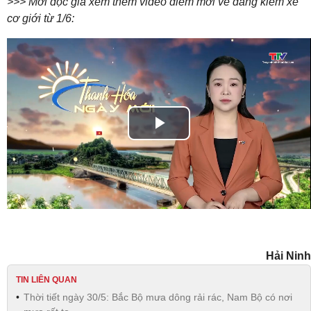
>>> Mời độc giả xem thêm video điểm mới về đăng kiểm xe
cơ giới từ 1/6:
Play
Video
Hải Ninh
TIN LIÊN QUAN
Thời tiết ngày 30/5: Bắc Bộ mưa dông rải rác, Nam Bộ có nơi