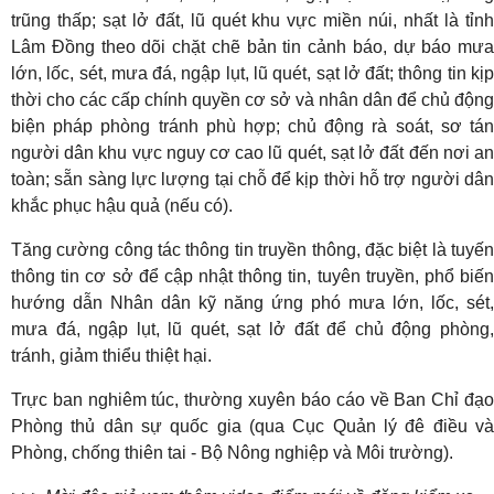
trũng thấp; sạt lở đất, lũ quét khu vực miền núi, nhất là tỉnh
Lâm Đồng theo dõi chặt chẽ bản tin cảnh báo, dự báo mưa
lớn, lốc, sét, mưa đá, ngập lụt, lũ quét, sạt lở đất; thông tin kịp
thời cho các cấp chính quyền cơ sở và nhân dân để chủ động
biện pháp phòng tránh phù hợp; chủ động rà soát, sơ tán
người dân khu vực nguy cơ cao lũ quét, sạt lở đất đến nơi an
toàn; sẵn sàng lực lượng tại chỗ để kịp thời hỗ trợ người dân
khắc phục hậu quả (nếu có).
Tăng cường công tác thông tin truyền thông, đặc biệt là tuyến
thông tin cơ sở để cập nhật thông tin, tuyên truyền, phổ biến
hướng dẫn Nhân dân kỹ năng ứng phó mưa lớn, lốc, sét,
mưa đá, ngập lụt, lũ quét, sạt lở đất để chủ động phòng,
tránh, giảm thiểu thiệt hại.
Trực ban nghiêm túc, thường xuyên báo cáo về Ban Chỉ đạo
Phòng thủ dân sự quốc gia (qua Cục Quản lý đê điều và
Phòng, chống thiên tai - Bộ Nông nghiệp và Môi trường).