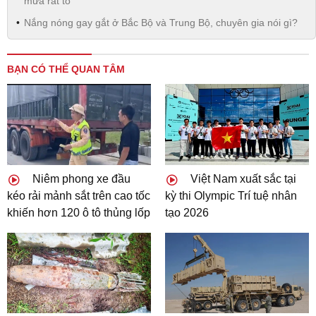
mưa rất to
Nắng nóng gay gắt ở Bắc Bộ và Trung Bộ, chuyên gia nói gì?
BẠN CÓ THỂ QUAN TÂM
Niêm phong xe đầu
Việt Nam xuất sắc tại
kéo rải mảnh sắt trên cao tốc
kỳ thi Olympic Trí tuệ nhân
khiến hơn 120 ô tô thủng lốp
tạo 2026