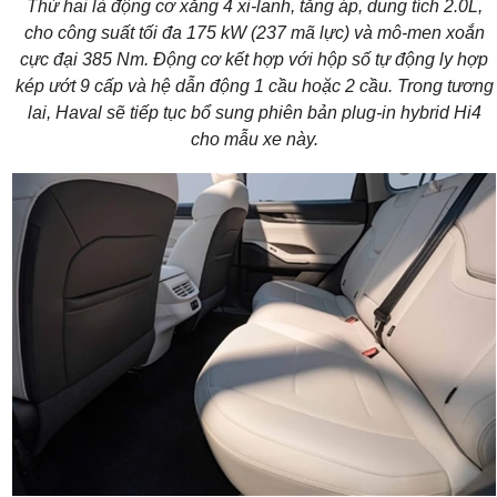
Thứ hai là động cơ xăng 4 xi-lanh, tăng áp, dung tích 2.0L,
cho công suất tối đa 175 kW (237 mã lực) và mô-men xoắn
cực đại 385 Nm. Động cơ kết hợp với hộp số tự động ly hợp
kép ướt 9 cấp và hệ dẫn động 1 cầu hoặc 2 cầu. Trong tương
lai, Haval sẽ tiếp tục bổ sung phiên bản plug-in hybrid Hi4
cho mẫu xe này.