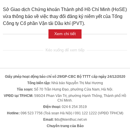
Sở Giao dịch Chứng khoán Thành phố Hồ Chí Minh (HoSE)
vừa thông báo về việc thay đổi đăng ký niêm yết của Tổng
Công ty Cổ phần Vận tải Dầu khí (PVT).
Xem chi tiết
Giấy phép hoạt động báo chí số 29/GP-CBC Bộ TTTT cấp ngày 24/12/2020
Tổng biên tập:
Nhà báo Nguyễn Thị Mai Hương
Tòa soạn:
Số 70 Trần Hưng Đạo, phường Cửa Nam, Hà Nội.
VPĐD tại TP.HCM:
590/24 Phan Văn Trị, phường Hạnh Thông, Thành phố Hồ
Chí Minh.
Điện thoại:
024 6 254 3519
Hotline:
096 523 7756 (Toà soạn Hà Nội) / 091 122 1222 (VPĐD TPHCM)
Email:
tkts@kienthuc.net.vn
Chuyên trang của Báo