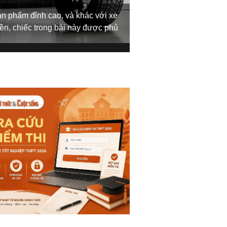
 phẩm đỉnh cao, và khác với xe
yền, chiếc trong bài này được phủ
Giống như trước đây
này tự hào sở hữu hệ 