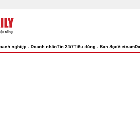
oanh nghiệp - Doanh nhân
Tin 24/7
Tiêu dùng - Bạn đọc
VietnamDa