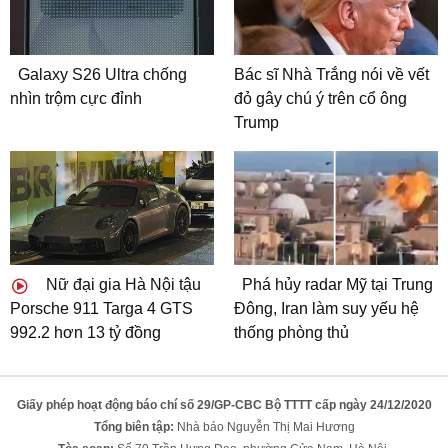
Galaxy S26 Ultra chống
Bác sĩ Nhà Trắng nói về vết
nhìn trộm cực đỉnh
đỏ gây chú ý trên cổ ông
Trump
Nữ đại gia Hà Nội tậu
Phá hủy radar Mỹ tại Trung
Porsche 911 Targa 4 GTS
Đông, Iran làm suy yếu hệ
992.2 hơn 13 tỷ đồng
thống phòng thủ
Giấy phép hoạt động báo chí số 29/GP-CBC Bộ TTTT cấp ngày 24/12/2020
Tổng biên tập:
Nhà báo Nguyễn Thị Mai Hương