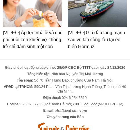
[VIDEO] Áp lực nhà ở và chi
[VIDEO] Giá dầu tăng mạnh
phí nuôi con khiến vợ chồng
sau vụ tấn công tàu tại eo
trẻ chỉ dám sinh một con
biển Hormuz
Giấy phép hoạt động báo chí số 29/GP-CBC Bộ TTTT cấp ngày 24/12/2020
Tổng biên tập:
Nhà báo Nguyễn Thị Mai Hương
Tòa soạn:
Số 70 Trần Hưng Đạo, phường Cửa Nam, Hà Nội.
VPĐD tại TP.HCM:
590/24 Phan Văn Trị, phường Hạnh Thông, Thành phố Hồ
Chí Minh.
Điện thoại:
024 6 254 3519
Hotline:
096 523 7756 (Toà soạn Hà Nội) / 091 122 1222 (VPĐD TPHCM)
Email:
tkts@kienthuc.net.vn
Chuyên trang của Báo