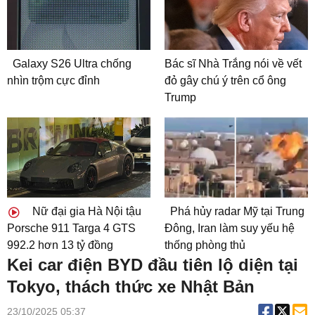
Galaxy S26 Ultra chống
Bác sĩ Nhà Trắng nói về vết
nhìn trộm cực đỉnh
đỏ gây chú ý trên cổ ông
Trump
Nữ đại gia Hà Nội tậu
Phá hủy radar Mỹ tại Trung
Porsche 911 Targa 4 GTS
Đông, Iran làm suy yếu hệ
992.2 hơn 13 tỷ đồng
thống phòng thủ
Kei car điện BYD đầu tiên lộ diện tại
Tokyo, thách thức xe Nhật Bản
23/10/2025 05:37