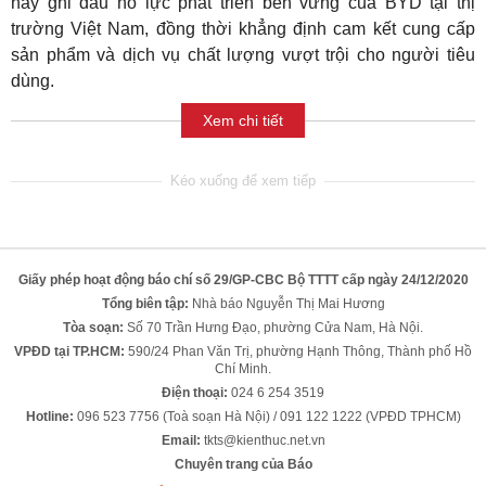
này ghi dấu nỗ lực phát triển bền vững của BYD tại thị
trường Việt Nam, đồng thời khẳng định cam kết cung cấp
sản phẩm và dịch vụ chất lượng vượt trội cho người tiêu
dùng.
Xem chi tiết
Giấy phép hoạt động báo chí số 29/GP-CBC Bộ TTTT cấp ngày 24/12/2020
Tổng biên tập:
Nhà báo Nguyễn Thị Mai Hương
Tòa soạn:
Số 70 Trần Hưng Đạo, phường Cửa Nam, Hà Nội.
VPĐD tại TP.HCM:
590/24 Phan Văn Trị, phường Hạnh Thông, Thành phố Hồ
Chí Minh.
Điện thoại:
024 6 254 3519
Hotline:
096 523 7756 (Toà soạn Hà Nội) / 091 122 1222 (VPĐD TPHCM)
Email:
tkts@kienthuc.net.vn
Chuyên trang của Báo