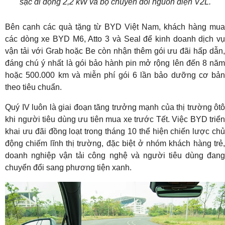
sạc di động 2,2 kW và bộ chuyển đổi nguồn điện V2L.
Bên cạnh các quà tặng từ BYD Việt Nam, khách hàng mua
các dòng xe BYD M6, Atto 3 và Seal để kinh doanh dịch vụ
vận tải với Grab hoặc Be còn nhận thêm gói ưu đãi hấp dẫn,
đáng chú ý nhất là gói bảo hành pin mở rộng lên đến 8 năm
hoặc 500.000 km và miễn phí gói 6 lần bảo dưỡng cơ bản
theo tiêu chuẩn.
Quý IV luôn là giai đoạn tăng trưởng mạnh của thị trường ôtô
khi người tiêu dùng ưu tiên mua xe trước Tết. Việc BYD triển
khai ưu đãi đồng loạt trong tháng 10 thể hiện chiến lược chủ
động chiếm lĩnh thị trường, đặc biệt ở nhóm khách hàng trẻ,
doanh nghiệp vận tải công nghệ và người tiêu dùng đang
chuyển đổi sang phương tiện xanh.