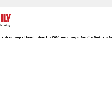
oanh nghiệp - Doanh nhân
Tin 24/7
Tiêu dùng - Bạn đọc
VietnamDa