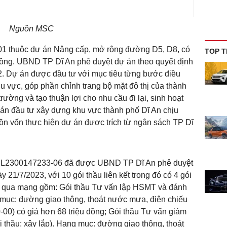
Nguồn MSC
01 thuộc dự án Nâng cấp, mở rộng đường D5, D8, có
TOP T
ồng. UBND TP Dĩ An phê duyệt dự án theo quyết định
 Dự án được đầu tư với mục tiêu từng bước điều
u vực, góp phần chỉnh trang bộ mặt đô thị của thành
trường và tạo thuận lợi cho nhu cầu đi lại, sinh hoạt
án đầu tư xây dựng khu vực thành phố Dĩ An chịu
ồn vốn thực hiện dự án được trích từ ngân sách TP Dĩ
 PL2300147233-06 đã được UBND TP Dĩ An phê duyệt
1/7/2023, với 10 gói thầu liên kết trong đó có 4 gói
ãi qua mạng gồm: Gói thầu Tư vấn lập HSMT và đánh
 mục: đường giao thông, thoát nước mưa, điện chiếu
-00) có giá hơn 68 triệu đồng; Gói thầu Tư vấn giám
ói thầu: xây lắp). Hạng mục: đường giao thông, thoát