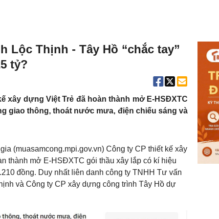
h Lộc Thịnh - Tây Hồ “chắc tay”
5 tỷ?
t kế xây dựng Việt Trẻ đã hoàn thành mở E-HSĐXTC
g giao thông, thoát nước mưa, điện chiếu sáng và
ia (muasamcong.mpi.gov.vn) Công ty CP thiết kế xây
àn thành mở E-HSĐXTC gói thầu xây lắp có kí hiệu
2.210 đồng. Duy nhất liên danh công ty TNHH Tư vấn
hịnh và Công ty CP xây dựng công trình Tây Hồ dự