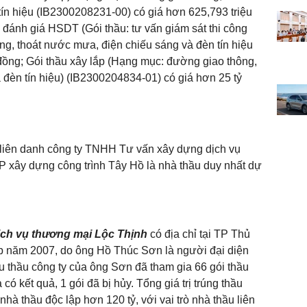
ín hiệu (IB2300208231-00) có giá hơn 625,793 triệu
đánh giá HSDT (Gói thầu: tư vấn giám sát thi công
ng, thoát nước mưa, điện chiếu sáng và đèn tín hiệu
 đồng; Gói thầu xây lắp (Hạng mục: đường giao thông,
 đèn tín hiệu) (IB2300204834-01) có giá hơn 25 tỷ
liên danh công ty TNHH Tư vấn xây dựng dịch vụ
 xây dựng công trình Tây Hồ là nhà thầu duy nhất dự
ịch vụ thương mại Lộc Thịnh
có địa chỉ tại TP Thủ
ập năm 2007, do ông Hồ Thúc Sơn là người đại diện
ấu thầu công ty của ông Sơn đã tham gia 66 gói thầu
 có kết quả, 1 gói đã bị hủy. Tổng giá trị trúng thầu
nhà thầu độc lập hơn 120 tỷ, với vai trò nhà thầu liên