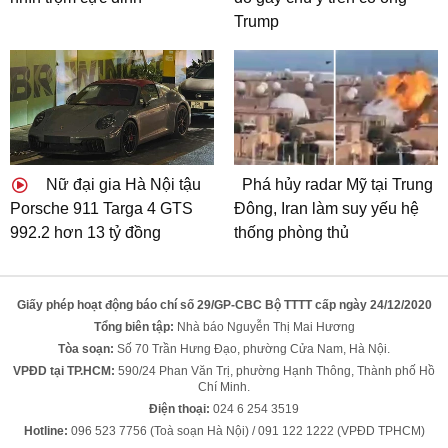
Trump
Nữ đại gia Hà Nội tậu
Phá hủy radar Mỹ tại Trung
Porsche 911 Targa 4 GTS
Đông, Iran làm suy yếu hệ
992.2 hơn 13 tỷ đồng
thống phòng thủ
Giấy phép hoạt động báo chí số 29/GP-CBC Bộ TTTT cấp ngày 24/12/2020
Tổng biên tập:
Nhà báo Nguyễn Thị Mai Hương
Tòa soạn:
Số 70 Trần Hưng Đạo, phường Cửa Nam, Hà Nội.
VPĐD tại TP.HCM:
590/24 Phan Văn Trị, phường Hạnh Thông, Thành phố Hồ
Chí Minh.
Điện thoại:
024 6 254 3519
Hotline:
096 523 7756 (Toà soạn Hà Nội) / 091 122 1222 (VPĐD TPHCM)