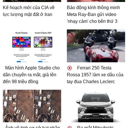
Kế hoạch mới của CIA về
Báo động kính thông minh
lực lượng mặt đất ở Iran
Meta Ray-Ban gửi video
'nhạy cảm' cho bên thứ 3
Màn hình Apple Studio cho
Ferrari 250 Testa
dân chuyên ra mắt, giá lên
Rossa 1957 làm xe dâu của
đến 98 triệu đồng
tay đua Charles Leclerc
Ảnh vệ tinh cơ sở hạt nhân
Ra mắt Mitsubishi