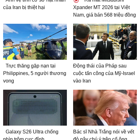
của Iran bị thiệt hại
Xpander MT 2026 tại Việt
Nam, giá bán 568 triệu đồng
Trực thăng gặp nạn tại
Động thái của Pháp sau
Philippines, 5 người thương
cuộc tấn công của Mỹ-Israel
vong
vào Iran
Galaxy S26 Ultra chống
Bác sĩ Nhà Trắng nói về vết
nhìn trộm cực đỉnh
đỏ gây chú ý trên cổ ông