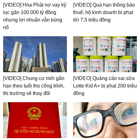
[VIDEO] Hòa Phát nợ vay kỷ
[VIDEO] Quá hạn thông báo
lục gần 100.000 tỷ đồng
thuế, hộ kinh doanh bị phạt
nhưng lợi nhuận vẫn bùng
tới 7,5 triệu đồng
nổ
[VIDEO] Chung cư mới gắn
[VIDEO] Quảng cáo sai sữa
hạn theo tuổi thọ công trình,
Lotte Kid A+ bị phạt 200 triệu
thị trường sẽ thay đổi
đồng