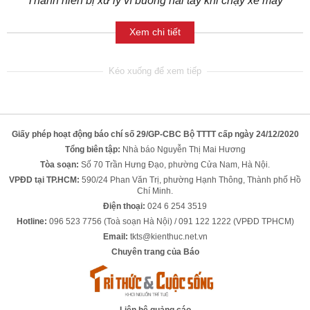
Thanh niên bị xử lý vì buông hai tay khi chạy xe máy
Xem chi tiết
Giấy phép hoạt động báo chí số 29/GP-CBC Bộ TTTT cấp ngày 24/12/2020
Tổng biên tập:
Nhà báo Nguyễn Thị Mai Hương
Tòa soạn:
Số 70 Trần Hưng Đạo, phường Cửa Nam, Hà Nội.
VPĐD tại TP.HCM:
590/24 Phan Văn Trị, phường Hạnh Thông, Thành phố Hồ
Chí Minh.
Điện thoại:
024 6 254 3519
Hotline:
096 523 7756 (Toà soạn Hà Nội) / 091 122 1222 (VPĐD TPHCM)
Email:
tkts@kienthuc.net.vn
Chuyên trang của Báo
Liên hệ quảng cáo