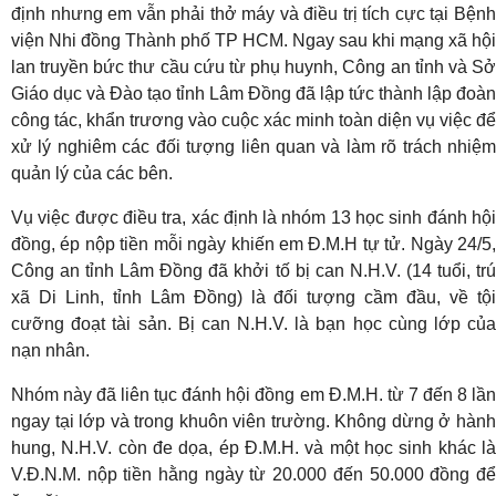
định nhưng em vẫn phải thở máy và điều trị tích cực tại Bệnh
viện Nhi đồng Thành phố TP HCM. Ngay sau khi mạng xã hội
lan truyền bức thư cầu cứu từ phụ huynh, Công an tỉnh và Sở
Giáo dục và Đào tạo tỉnh Lâm Đồng đã lập tức thành lập đoàn
công tác, khẩn trương vào cuộc xác minh toàn diện vụ việc để
xử lý nghiêm các đối tượng liên quan và làm rõ trách nhiệm
quản lý của các bên.
Vụ việc được điều tra, xác định là nhóm 13 học sinh đánh hội
đồng, ép nộp tiền mỗi ngày khiến em Đ.M.H tự tử. Ngày 24/5,
Công an tỉnh Lâm Đồng đã khởi tố bị can N.H.V. (14 tuổi, trú
xã Di Linh, tỉnh Lâm Đồng) là đối tượng cầm đầu, về tội
cưỡng đoạt tài sản. Bị can N.H.V. là bạn học cùng lớp của
nạn nhân.
Nhóm này đã liên tục đánh hội đồng em Đ.M.H. từ 7 đến 8 lần
ngay tại lớp và trong khuôn viên trường. Không dừng ở hành
hung, N.H.V. còn đe dọa, ép Đ.M.H. và một học sinh khác là
V.Đ.N.M. nộp tiền hằng ngày từ 20.000 đến 50.000 đồng để