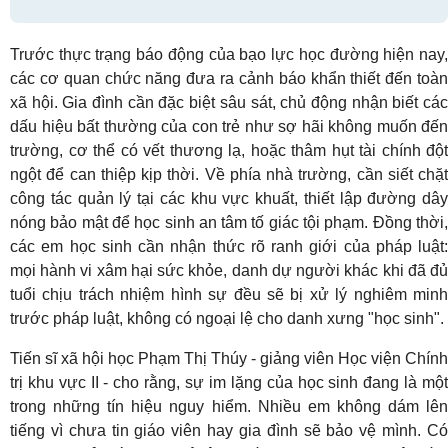
Trước thực trạng báo động của bạo lực học đường hiện nay,
các cơ quan chức năng đưa ra cảnh báo khẩn thiết đến toàn
xã hội. Gia đình cần đặc biệt sâu sát, chủ động nhận biết các
dấu hiệu bất thường của con trẻ như sợ hãi không muốn đến
trường, cơ thể có vết thương lạ, hoặc thâm hụt tài chính đột
ngột để can thiệp kịp thời. Về phía nhà trường, cần siết chặt
công tác quản lý tại các khu vực khuất, thiết lập đường dây
nóng bảo mật để học sinh an tâm tố giác tội phạm. Đồng thời,
các em học sinh cần nhận thức rõ ranh giới của pháp luật:
mọi hành vi xâm hại sức khỏe, danh dự người khác khi đã đủ
tuổi chịu trách nhiệm hình sự đều sẽ bị xử lý nghiêm minh
trước pháp luật, không có ngoại lệ cho danh xưng "học sinh".
Tiến sĩ xã hội học Phạm Thị Thúy - giảng viên Học viện Chính
trị khu vực II - cho rằng, sự im lặng của học sinh đang là một
trong những tín hiệu nguy hiểm. Nhiều em không dám lên
tiếng vì chưa tin giáo viên hay gia đình sẽ bảo vệ mình. Có