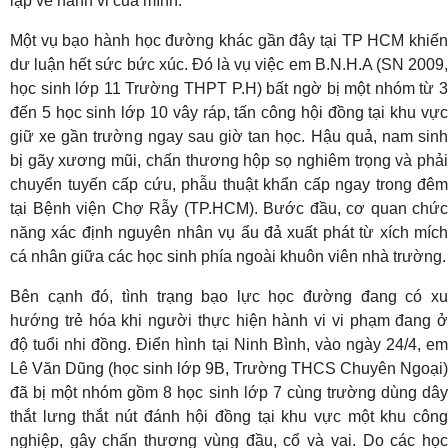
lập về hành vi của mình.
Một vụ bạo hành học đường khác gần đây tại TP HCM khiến
dư luận hết sức bức xúc. Đó là vụ việc em B.N.H.A (SN 2009,
học sinh lớp 11 Trường THPT P.H) bất ngờ bị một nhóm từ 3
đến 5 học sinh lớp 10 vây ráp, tấn công hội đồng tại khu vực
giữ xe gần trường ngay sau giờ tan học. Hậu quả, nam sinh
bị gãy xương mũi, chấn thương hộp sọ nghiêm trọng và phải
chuyển tuyến cấp cứu, phẫu thuật khẩn cấp ngay trong đêm
tại Bệnh viện Chợ Rẫy (TP.HCM). Bước đầu, cơ quan chức
năng xác định nguyên nhân vụ ẩu đả xuất phát từ xích mích
cá nhân giữa các học sinh phía ngoài khuôn viên nhà trường.
Bên cạnh đó, tình trạng bạo lực học đường đang có xu
hướng trẻ hóa khi người thực hiện hành vi vi phạm đang ở
độ tuổi nhi đồng. Điển hình tại Ninh Bình, vào ngày 24/4, em
Lê Văn Dũng (học sinh lớp 9B, Trường THCS Chuyên Ngoại)
đã bị một nhóm gồm 8 học sinh lớp 7 cùng trường dùng dây
thắt lưng thắt nút đánh hội đồng tại khu vực một khu công
nghiệp, gây chấn thương vùng đầu, cổ và vai. Do các học