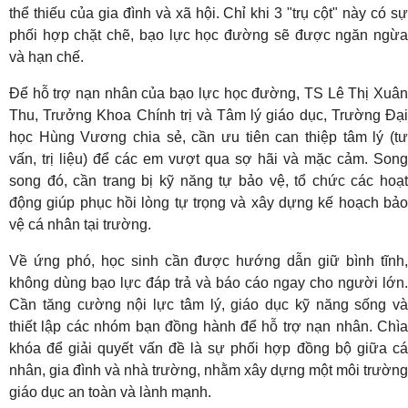
thể thiếu của gia đình và xã hội. Chỉ khi 3 "trụ cột" này có sự
phối hợp chặt chẽ, bạo lực học đường sẽ được ngăn ngừa
và hạn chế.
Để hỗ trợ nạn nhân của bạo lực học đường, TS Lê Thị Xuân
Thu, Trưởng Khoa Chính trị và Tâm lý giáo dục, Trường Đại
học Hùng Vương chia sẻ, cần ưu tiên can thiệp tâm lý (tư
vấn, trị liệu) để các em vượt qua sợ hãi và mặc cảm. Song
song đó, cần trang bị kỹ năng tự bảo vệ, tổ chức các hoạt
động giúp phục hồi lòng tự trọng và xây dựng kế hoạch bảo
vệ cá nhân tại trường.
Về ứng phó, học sinh cần được hướng dẫn giữ bình tĩnh,
không dùng bạo lực đáp trả và báo cáo ngay cho người lớn.
Cần tăng cường nội lực tâm lý, giáo dục kỹ năng sống và
thiết lập các nhóm bạn đồng hành để hỗ trợ nạn nhân. Chìa
khóa để giải quyết vấn đề là sự phối hợp đồng bộ giữa cá
nhân, gia đình và nhà trường, nhằm xây dựng một môi trường
giáo dục an toàn và lành mạnh.