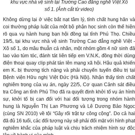
khu vực nhà vệ sinh tại Trường Cao đẳng nghề Việt Xô
số 1. (Ảnh cắt từ video)
Không dừng lại ở việc bắt nạt tâm lý, tính chất hung hãn và
coi thường pháp luật của một bộ phận học sinh còn thể hiện
rõ qua vụ hành hung bạn hội đồng tại tỉnh Phú Thọ. Chiều
19/5, tại khu vực nhà vệ sinh Trường Cao đẳng nghề Việt -
Xô số 1, do mâu thuẫn cá nhân, một nhóm gồm 4 nữ sinh đã
lao vào túm tóc, đánh tát liên tiếp em V.N.K, đồng thời dùng
điện thoại quay clip phát tán lên mạng xã hội. Hậu quả khiến
em K. bị thương tích nặng và phải chuyển tuyến điều trị tại
Bệnh viện Hữu nghị Việt Đức (Hà Nội). Nhận thấy tính chất
nghiêm trọng của vụ án, ngày 22/5, Cơ quan Cảnh sát điều
tra Công an tỉnh Phú Thọ đã ra quyết định khởi tố vụ án hình
sự, khởi tố bị can đối với hai đối tượng trong nhóm hành
hung là Nguyễn Thị Lan Phương và Lê Dương Bảo Ngọc
(cùng SN 2010) về tội “Gây rối trật tự công cộng”. Do cả hai
đã đủ 16 tuổi, các đối tượng này sẽ phải đối mặt với hình phạt
nghiêm khắc của pháp luật và chịu trách nhiệm hình sự độc