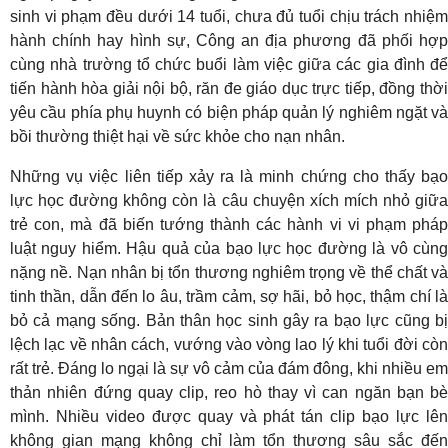
sinh vi phạm đều dưới 14 tuổi, chưa đủ tuổi chịu trách nhiệm
hành chính hay hình sự, Công an địa phương đã phối hợp
cùng nhà trường tổ chức buổi làm việc giữa các gia đình để
tiến hành hòa giải nội bộ, răn đe giáo dục trực tiếp, đồng thời
yêu cầu phía phụ huynh có biện pháp quản lý nghiêm ngặt và
bồi thường thiệt hại về sức khỏe cho nạn nhân.
Những vụ việc liên tiếp xảy ra là minh chứng cho thấy bạo
lực học đường không còn là câu chuyện xích mích nhỏ giữa
trẻ con, mà đã biến tướng thành các hành vi vi phạm pháp
luật nguy hiểm. Hậu quả của bạo lực học đường là vô cùng
nặng nề. Nạn nhân bị tổn thương nghiêm trọng về thể chất và
tinh thần, dẫn đến lo âu, trầm cảm, sợ hãi, bỏ học, thậm chí là
bỏ cả mạng sống. Bản thân học sinh gây ra bạo lực cũng bị
lệch lạc về nhân cách, vướng vào vòng lao lý khi tuổi đời còn
rất trẻ. Đáng lo ngại là sự vô cảm của đám đông, khi nhiều em
thản nhiên đứng quay clip, reo hò thay vì can ngăn bạn bè
mình. Nhiều video được quay và phát tán clip bạo lực lên
không gian mạng không chỉ làm tổn thương sâu sắc đến