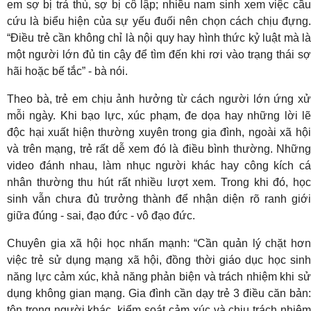
em sợ bị trả thù, sợ bị cô lập; nhiều nam sinh xem việc cầu
cứu là biểu hiện của sự yếu đuối nên chọn cách chịu đựng.
“Điều trẻ cần không chỉ là nội quy hay hình thức kỷ luật mà là
một người lớn đủ tin cậy để tìm đến khi rơi vào trạng thái sợ
hãi hoặc bế tắc” - bà nói.
Theo bà, trẻ em chịu ảnh hưởng từ cách người lớn ứng xử
mỗi ngày. Khi bạo lực, xúc phạm, đe dọa hay những lời lẽ
độc hại xuất hiện thường xuyên trong gia đình, ngoài xã hội
và trên mạng, trẻ rất dễ xem đó là điều bình thường. Những
video đánh nhau, làm nhục người khác hay công kích cá
nhân thường thu hút rất nhiều lượt xem. Trong khi đó, học
sinh vẫn chưa đủ trưởng thành để nhận diện rõ ranh giới
giữa đúng - sai, đạo đức - vô đạo đức.
Chuyên gia xã hội học nhấn mạnh: “Cần quản lý chặt hơn
việc trẻ sử dụng mạng xã hội, đồng thời giáo dục học sinh
năng lực cảm xúc, khả năng phản biện và trách nhiệm khi sử
dụng không gian mạng. Gia đình cần dạy trẻ 3 điều căn bản:
tôn trọng người khác, kiểm soát cảm xúc và chịu trách nhiệm