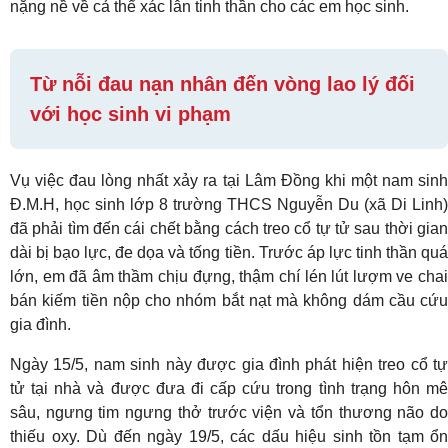
nặng nề về cả thể xác lẫn tinh thần cho các em học sinh.
Từ nỗi đau nạn nhân đến vòng lao lý đối
với học sinh vi phạm
Vụ việc đau lòng nhất xảy ra tại Lâm Đồng khi một nam sinh
Đ.M.H, học sinh lớp 8 trường THCS Nguyễn Du (xã Di Linh)
đã phải tìm đến cái chết bằng cách treo cổ tự tử sau thời gian
dài bị bạo lực, đe dọa và tống tiền. Trước áp lực tinh thần quá
lớn, em đã âm thầm chịu đựng, thậm chí lén lút lượm ve chai
bán kiếm tiền nộp cho nhóm bắt nạt mà không dám cầu cứu
gia đình.
Ngày 15/5, nam sinh này được gia đình phát hiện treo cổ tự
tử tại nhà và được đưa đi cấp cứu trong tình trạng hôn mê
sâu, ngưng tim ngưng thở trước viện và tổn thương não do
thiếu oxy. Dù đến ngày 19/5, các dấu hiệu sinh tồn tạm ổn