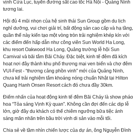
vịnh Cửa Lục, tuyến đường sắt cao tốc Hà Nội - Quảng Ninh
tương lai.
Hội đủ 4 mũi nhọn của hệ sinh thái Sun Group gồm du lịch
nghỉ dưỡng, vui chơi giải trí, bất động sản cao cấp và hạ tầng,
quần thể này kiến tạo một vòng tròn trải nghiệm khép kín với
các điểm đến hấp dẫn như công viên Sun World Ha Long,
khu resort Oakwood Ha Long, Quảng trường lễ hội Sun
Carnival và bãi tắm Bãi Cháy. Đặc biệt, kinh tế đêm đã kích
hoạt nơi đây thành khu phố thương mại ven biển và chợ đêm
VUI-Fest - “thương cảng phồn vinh” mới của Quảng Ninh,
chưa kể trải nghiệm tắm khoáng nóng chuẩn Nhật tại Hilton
Quang Hanh Onsen Resort cách đó chưa đầy 30km.
Điểm nhấn của hoạt động kinh tế đêm Bãi Cháy là show pháo
hoa “Tỏa sáng Vịnh Kỳ quan”. Không cần đợi đến các dịp lễ
lớn, giờ đây du khách có thể chiêm ngưỡng bữa tiệc ánh
sáng mãn nhãn trên bầu trời vịnh di sản vào mỗi tối.
Chia sẻ về tầm nhìn chiến lược của dự án, ông Nguyễn Đình