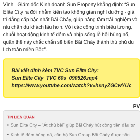
Vĩnh - Giám đốc Kinh doanh Sun Property khẳng định: “Sun
Elite City ra đời nhằm kiến tạo không gian nghỉ dưỡng - giải
trí đẳng cấp bậc nhất Bãi Cháy, giúp nâng tầm trải nghiệm và
níu chân du khách lâu hơn. Với các công trình biểu tượng,
chuỗi hoạt động kinh tế đêm và nhịp sống lễ hội bùng nổ,
quần thể này chắc chắn sẽ biến Bãi Cháy thành thủ phủ du
lịch toàn miền Bắc”.
Bài viết đính kèm TVC Sun Elite City:
Sun Elite City_TVC 60s_090526.mp4
https://www.youtube.com/watch?v=hxnyZGCwYUc
PV
TIN LIÊN QUAN
Sun Elite City – “Át chủ bài” giúp Bãi Cháy hút dòng tiền đầu tư
Kinh tế đêm bùng nổ, căn hộ Sun Group Bãi Cháy được săn