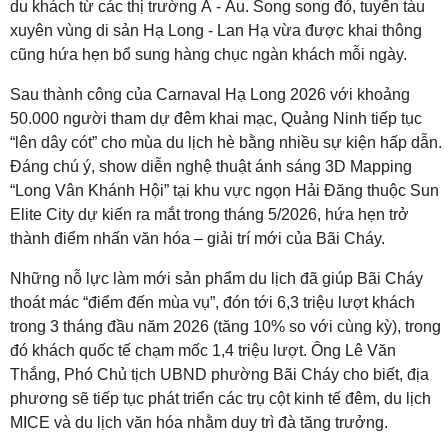
du khách từ các thị trường Á - Âu. Song song đó, tuyến tàu
xuyên vùng di sản Hạ Long - Lan Hạ vừa được khai thông
cũng hứa hẹn bổ sung hàng chục ngàn khách mỗi ngày.
Sau thành công của Carnaval Hạ Long 2026 với khoảng
50.000 người tham dự đêm khai mạc, Quảng Ninh tiếp tục
“lên dây cót” cho mùa du lịch hè bằng nhiều sự kiện hấp dẫn.
Đáng chú ý, show diễn nghệ thuật ánh sáng 3D Mapping
“Long Vân Khánh Hội” tại khu vực ngọn Hải Đăng thuộc Sun
Elite City dự kiến ra mắt trong tháng 5/2026, hứa hẹn trở
thành điểm nhấn văn hóa – giải trí mới của Bãi Cháy.
Những nỗ lực làm mới sản phẩm du lịch đã giúp Bãi Cháy
thoát mác “điểm đến mùa vụ”, đón tới 6,3 triệu lượt khách
trong 3 tháng đầu năm 2026 (tăng 10% so với cùng kỳ), trong
đó khách quốc tế chạm mốc 1,4 triệu lượt. Ông Lê Văn
Thắng, Phó Chủ tịch UBND phường Bãi Cháy cho biết, địa
phương sẽ tiếp tục phát triển các trụ cột kinh tế đêm, du lịch
MICE và du lịch văn hóa nhằm duy trì đà tăng trưởng.