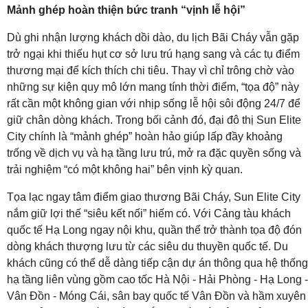
Mảnh ghép hoàn thiện bức tranh “vịnh lễ hội”
Dù ghi nhận lượng khách dồi dào, du lịch Bãi Cháy vẫn gặp
trở ngại khi thiếu hụt cơ sở lưu trú hạng sang và các tụ điểm
thương mại để kích thích chi tiêu. Thay vì chỉ trông chờ vào
những sự kiện quy mô lớn mang tính thời điểm, “tọa độ” này
rất cần một không gian với nhịp sống lễ hội sôi động 24/7 để
giữ chân dòng khách. Trong bối cảnh đó, đại đô thị Sun Elite
City chính là “mảnh ghép” hoàn hảo giúp lấp đầy khoảng
trống về dịch vụ và hạ tầng lưu trú, mở ra đặc quyền sống và
trải nghiệm “có một không hai” bên vịnh kỳ quan.
Tọa lạc ngay tâm điểm giao thương Bãi Cháy, Sun Elite City
nắm giữ lợi thế “siêu kết nối” hiếm có. Với Cảng tàu khách
quốc tế Hạ Long ngay nội khu, quần thể trở thành tọa độ đón
dòng khách thượng lưu từ các siêu du thuyền quốc tế. Du
khách cũng có thể dễ dàng tiếp cận dự án thông qua hệ thống
hạ tầng liên vùng gồm cao tốc Hà Nội - Hải Phòng - Hạ Long -
Vân Đồn - Móng Cái, sân bay quốc tế Vân Đồn và hầm xuyên