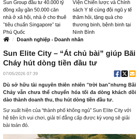
Sun Group đầu tư 40.000 tỷ
Viện Chiến lược và Chính
đồng xây gần 50.000 căn
sách Y tế cùng đội ngũ y tế
nhà ở xã hội, nhà ở cho thuê
thăm hỏi, tặng quà cho
"tiêu chuẩn Singapore" tại
thương binh, bệnh binh tại
Phú Quốc
Ninh Bình
Doanh nghiệp - Doanh nhân
Sun Elite City – “Át chủ bài” giúp Bãi
Cháy hút dòng tiền đầu tư
07/05/2026 07:39
Dù sở hữu tài nguyên thiên nhiên “trời ban”nhưng Bãi
Cháy vẫn chưa thể chuyển hóa tối đa dòng khách dồi
dào thành doanh thu, thu hút dòng tiền đầu tư.
Sự xuất hiện của “thành phố không ngủ” Sun Elite City với
hệ tiện ích vui chơi, giải trí đẳng cấp được kỳ vọng sẽ giải
bài toán đó.