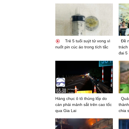
Trẻ 5 tuổi suýt tử vong vì
Đề n
nuốt pin cúc áo trong tích tắc
trách
đai 5
Hàng chục ô tô thủng lốp do
Quản
cán phải mảnh sắt trên cao tốc
thành
qua Gia Lai
chia 