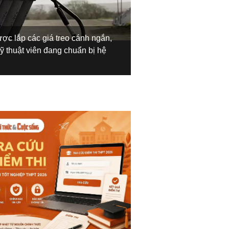
Việc thử nghiệm này ch
c lắp các giá treo cánh ngắn,
chuẩn bị cho cuộc cạn
kỹ thuật viên đang chuẩn bị hệ
năng phối hợp cùng trự
tác chiến điện tử và t