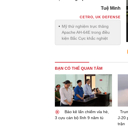
Tuệ Minh
CETRO, UK DEFENSE
Mỹ thử nghiệm trực thăng
Apache AH-64E trong điều
kiện Bắc Cực khắc nghiệt
BẠN CÓ THỂ QUAN TÂM
Bảo kê lấn chiếm vỉa hè,
Tru
3 cựu cán bộ lĩnh 9 năm tù
J-20 
trận