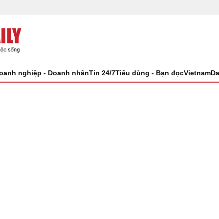
oanh nghiệp - Doanh nhân
Tin 24/7
Tiêu dùng - Bạn đọc
VietnamDa