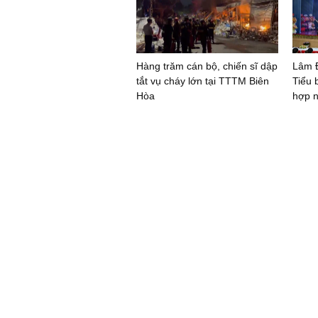
Hàng trăm cán bộ, chiến sĩ dập
Lâm Đ
tắt vụ cháy lớn tại TTTM Biên
Tiểu 
Hòa
hợp n