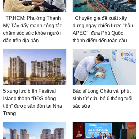
TP.HCM: Phường Thạnh
Chuyên gia đề xuất xây
Mỹ Tây đẩy mạnh công tác
dựng ngay chiến lược "hậu
chăm sóc sức khỏe người
APEC", đưa Phú Quốc
dân trên địa bàn
thành điểm đến toàn cầu
5 xung lực biến Festival
Bác sĩ Long Châu và ‘phút
Island thành “BĐS dòng
sinh tử’ cứu bé 6 tháng tuổi
tiền” được săn đón tại Nha
sặc sữa
Trang