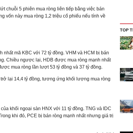
t chuỗi 5 phiên mua ròng liên tiếp bằng việc bán
dòng vốn này mua ròng 1,2 triệu cổ phiếu nếu tính về
TOP T
h nhất mã KBC với 72 tỷ đồng. VHM và HCM bị bán
đồng. Chiều ngược lại, HDB được mua ròng mạnh nhất
được mua ròng lần lượt 53 tỷ đồng và 37 tỷ đồng.
trở lại 14,4 tỷ đồng, tương ứng khối lượng mua ròng
của khối ngoại sàn HNX với 11 tỷ đồng. TNG và IDC
rong khi đó, PCE bị bán ròng mạnh nhất nhưng giá trị