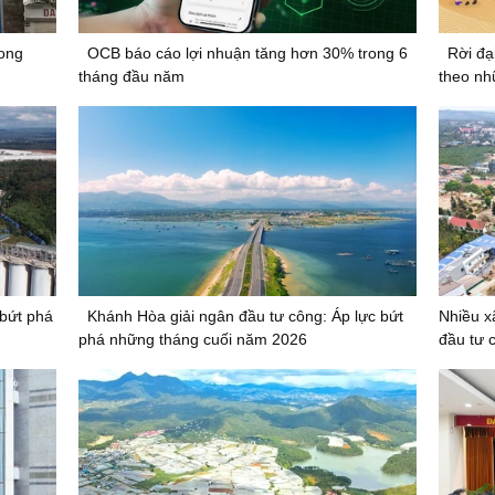
rong
OCB báo cáo lợi nhuận tăng hơn 30% trong 6
Rời đạ
tháng đầu năm
theo nh
 bứt phá
Khánh Hòa giải ngân đầu tư công: Áp lực bứt
Nhiều x
phá những tháng cuối năm 2026
đầu tư 