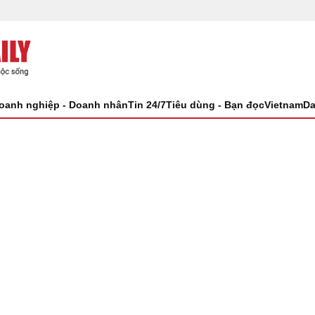
oanh nghiệp - Doanh nhân
Tin 24/7
Tiêu dùng - Bạn đọc
VietnamDa