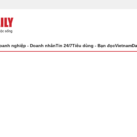
oanh nghiệp - Doanh nhân
Tin 24/7
Tiêu dùng - Bạn đọc
VietnamDa