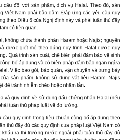
u cầu đối với sản phẩm, dịch vụ Halal. Theo đó, sản
ờng Việt Nam phải bảo đảm: Đáp ứng các yêu cầu quy
ng theo Điều 6 của Nghị định này và phải tuân thủ đầy
Nam có liên quan.
lal, không chứa thành phần Haram hoặc Najis; nguyên
 và được giết mổ theo đúng quy trình Halal được quy
ng. Quá trình sản xuất, chế biến phải đảm bảo vệ sinh
ã công bố áp dụng và có biện pháp đảm bảo ngăn ngừa
lal. Việc bao gói, bảo quản, vận chuyển và trưng bày
 của sản phẩm, không sử dụng vật liệu Haram, Najis
biệt để tránh nhiễm chéo hoặc nhầm lẫn.
óa và quy định về sử dụng dấu chứng nhận Halal (nếu
hải tuân thủ pháp luật về đo lường.
 cầu quy định trong tiêu chuẩn công bố áp dụng theo
uân thủ đầy đủ các quy định của pháp luật Việt Nam có
 khẩu ra thị trường nước ngoài phải tuân thủ đầy đủ